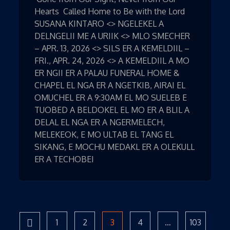
Hearts Called Home to Be with the Lord
SUSANA KINTARO <> NGELEKEL A
DELNGELII ME A URIIK <> MLO SMECHER
– APR. 13, 2026 <> SILS ER A KEMELDIIL –
FRI., APR. 24, 2026 <> A KEMELDIIL A MO
ER NGII ER A PALAU FUNERAL HOME &
CHAPEL EL NGA ER A NGETKIB, AIRAI EL
OMUCHEL ER A 9:30AM EL MO SUELEB E
TUOBED A BELDOKEL EL MO ER A BLIL A
DELAL EL NGA ER A NGERMELECH,
MELEKEOK, E MO ULTAB EL TANG EL
SIKANG, E MOCHU MEDAKL ER A OLEKULL
ER A TECHOBEI
Page
1
Page
2
Page
3
Page
4
…
Page
103