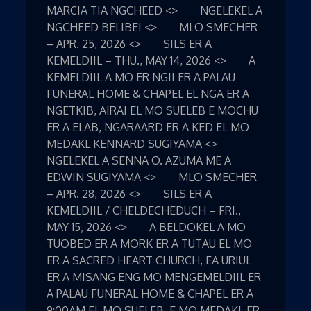
MARCIA TIA NGCHEED <> NGELEKEL A
NGCHEED BELIBEI <> MLO SMECHER
– APR. 25, 2026 <> SILS ER A
KEMELDIIL – THU., MAY 14, 2026 <> A
KEMELDIIL A MO ER NGII ER A PALAU
FUNERAL HOME & CHAPEL EL NGA ER A
NGETKIB, AIRAI EL MO SUELEB E MOCHU
ER A ELAB, NGARAARD ER A KED EL MO
MEDAKL KENNARD SUGIYAMA <>
NGELEKEL A SENNA O. AZUMA ME A
EDWIN SUGIYAMA <> MLO SMECHER
– APR. 28, 2026 <> SILS ER A
KEMELDIIL / CHELDECHEDUCH – FRI.,
MAY 15, 2026 <> A BELDOKEL A MO
TUOBED ER A MORK ER A TUTAU EL MO
ER A SACRED HEART CHURCH, EA URIUL
ER A MISANG ENG MO MENGEMELDIIL ER
A PALAU FUNERAL HOME & CHAPEL ER A
9:00AM EL MO SUELEB, E MO MEDAKL ER