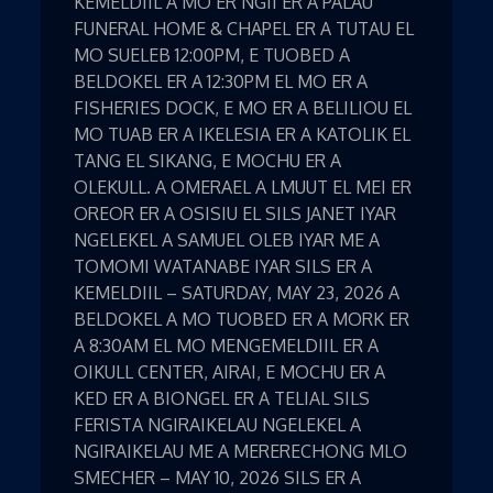
KEMELDIIL A MO ER NGII ER A PALAU
FUNERAL HOME & CHAPEL ER A TUTAU EL
MO SUELEB 12:00PM, E TUOBED A
BELDOKEL ER A 12:30PM EL MO ER A
FISHERIES DOCK, E MO ER A BELILIOU EL
MO TUAB ER A IKELESIA ER A KATOLIK EL
TANG EL SIKANG, E MOCHU ER A
OLEKULL. A OMERAEL A LMUUT EL MEI ER
OREOR ER A OSISIU EL SILS JANET IYAR
NGELEKEL A SAMUEL OLEB IYAR ME A
TOMOMI WATANABE IYAR SILS ER A
KEMELDIIL – SATURDAY, MAY 23, 2026 A
BELDOKEL A MO TUOBED ER A MORK ER
A 8:30AM EL MO MENGEMELDIIL ER A
OIKULL CENTER, AIRAI, E MOCHU ER A
KED ER A BIONGEL ER A TELIAL SILS
FERISTA NGIRAIKELAU NGELEKEL A
NGIRAIKELAU ME A MERERECHONG MLO
SMECHER – MAY 10, 2026 SILS ER A