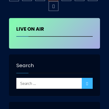
Posts
pagination
LIVE ON AIR
Search
Search
for: