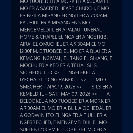
MO TUOBED ER A MORK ER A 6:30AM EL
MO ER A SACRED HEART CHURCH, E MO
ER NGII A MISANG ER NGII ER A 7:00AM.
EA URIUL ER A MISANG ENG MO
MENGEMELDIIL ER A PALAU FUNERAL
HOME & CHAPEL EL NGA ER A NGETKIB,
AIRAI EL OMUCHEL ER A 9:30AM EL MO
12:30PM, E TUOBED EL MO ER A BLAI ER A
KEMONG, NGIWAL, EL TANG EL SIKANG, E
MOCHU ER A KED ER A TELIAL SILS
SECHEDUI ITO <> NGELEKEL A
IYECHAD ITO NGIRABEKUU <> MLO
SMECHER – APR. 19, 2026 <> SILS ER A
KEMELDIIL – SAT., MAY 09, 2026 <> A
BELDOKEL A MO TUOBED ER A MORK ER
A 7:30AM EL MO ER A BLIL A OCHEDAL ER
A GODWIN ITO EL NGA ER A TIULL ER A
NGERBECHED, E MENGEMELDIIL EL MO
SUELEB 12:00PM E TUOBED EL MO ER A