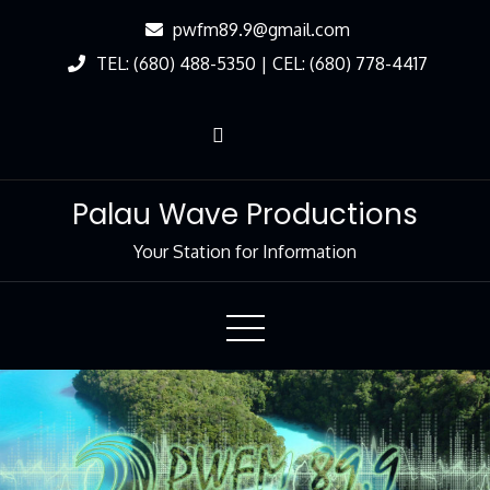
Skip
pwfm89.9@gmail.com
to
TEL: (680) 488-5350 | CEL: (680) 778-4417
Content
Palau Wave Productions
Your Station for Information