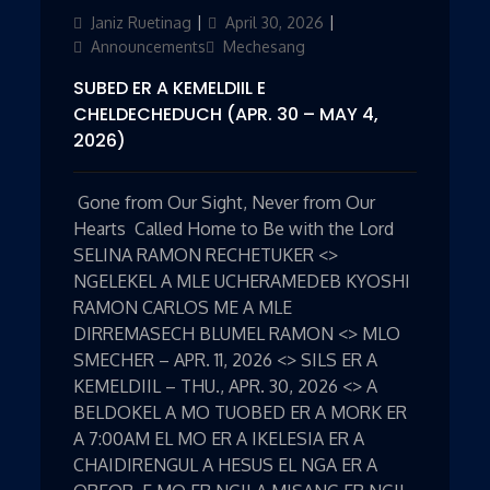
Author
Janiz Ruetinag
Updated
April 30, 2026
Categories
on
Announcements
Mechesang
SUBED ER A KEMELDIIL E
CHELDECHEDUCH (APR. 30 – MAY 4,
2026)
Gone from Our Sight, Never from Our
Hearts Called Home to Be with the Lord
SELINA RAMON RECHETUKER <>
NGELEKEL A MLE UCHERAMEDEB KYOSHI
RAMON CARLOS ME A MLE
DIRREMASECH BLUMEL RAMON <> MLO
SMECHER – APR. 11, 2026 <> SILS ER A
KEMELDIIL – THU., APR. 30, 2026 <> A
BELDOKEL A MO TUOBED ER A MORK ER
A 7:00AM EL MO ER A IKELESIA ER A
CHAIDIRENGUL A HESUS EL NGA ER A